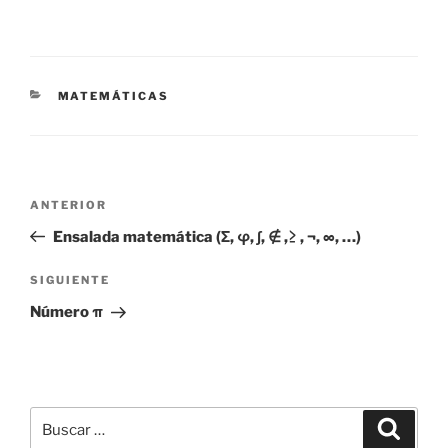
MATEMÁTICAS
ANTERIOR
Ensalada matemática (Σ, φ, ∫, ∉ ,≥ , ¬, ∞, …)
SIGUIENTE
Número π