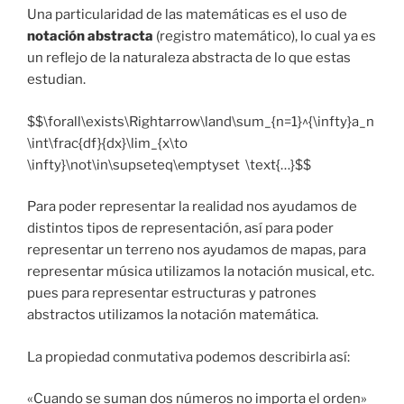
Una particularidad de las matemáticas es el uso de
notación abstracta
(registro matemático), lo cual ya es
un reflejo de la naturaleza abstracta de lo que estas
estudian.
$$\forall\exists\Rightarrow\land\sum_{n=1}^{\infty}a_n
\int\frac{df}{dx}\lim_{x\to
\infty}\not\in\supseteq\emptyset \text{…}$$
Para poder representar la realidad nos ayudamos de
distintos tipos de representación, así para poder
representar un terreno nos ayudamos de mapas, para
representar música utilizamos la notación musical, etc.
pues para representar estructuras y patrones
abstractos utilizamos la notación matemática.
La propiedad conmutativa podemos describirla así:
«Cuando se suman dos números no importa el orden»